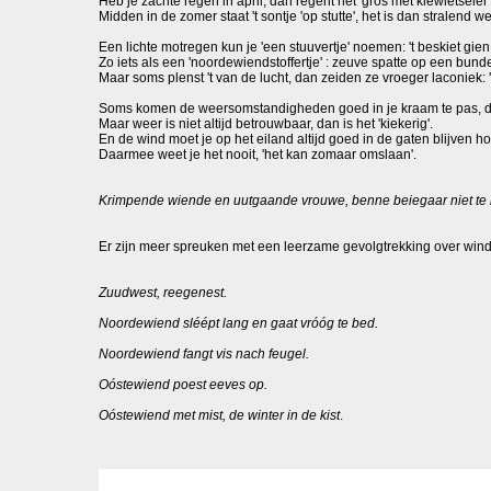
Heb je zachte regen in april, dan regent het 'gros met kiewietseier'
Midden in de zomer staat 't sontje 'op stutte', het is dan stralend 
Een lichte motregen kun je 'een stuuvertje' noemen: 't beskiet gien w
Zo iets als een 'noordewiendstoffertje' : zeuve spatte op een bunder
Maar soms plenst 't van de lucht, dan zeiden ze vroeger laconiek: 
Soms komen de weersomstandigheden goed in je kraam te pas, dan 
Maar weer is niet altijd betrouwbaar, dan is het 'kiekerig'.
En de wind moet je op het eiland altijd goed in de gaten blijven h
Daarmee weet je het nooit, 'het kan zomaar omslaan'.
Krimpende wiende en uutgaande vrouwe, benne beiegaar niet te
Er zijn meer spreuken met een leerzame gevolgtrekking over wind
Zuudwest, reegenest.
Noordewiend sléépt lang en gaat vróóg te bed.
Noordewiend fangt vis nach feugel.
Oóstewiend poest eeves op.
Oóstewiend met mist, de winter in de kist
.