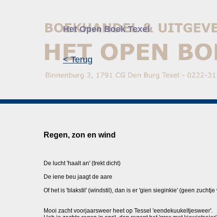
Het Open Boek Texel
< Terug
Regen, zon en wind
De lucht 'haalt an' (trekt dicht)
De iene beu jaagt de aare
Of het is 'blakstil' (windstil), dan is er 'gien sieginkie' (geen zuchtj
Mooi zacht voorjaarsweer heet op Tessel 'eendekuukeltjesweer'.